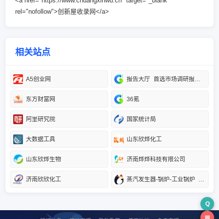
<a href="https://www.chuangxinwu.cn" target="_blank"
rel="nofollow">创新屋收录网</a>
相关站点
A5创业网
报告大厅_首选市场调研报告门户_专业提供各行业市场调研报告
东方财富网
36氪
阿里研究院
国家统计局
大数据工具
山东欣烨化工
山东欣烨生物
济南烨烨科技有限公司
济南欣欣化工
蒸汽发生器-锅炉-工业锅炉_郑州金柯机电安装工程有限公司官网首页
Q
✉