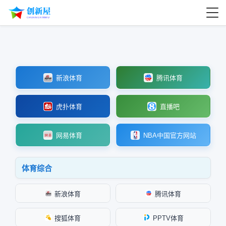
新浪体育
腾讯体育
虎扑体育
直播吧
网易体育
NBA中国官方网站
体育综合
新浪体育
腾讯体育
搜狐体育
PPTV体育