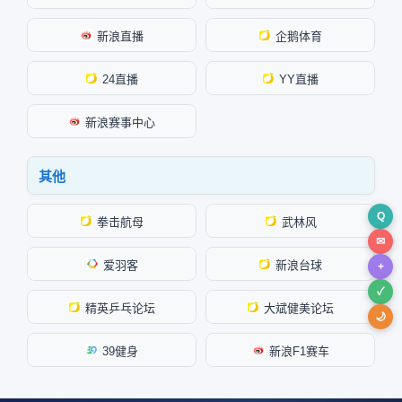
新浪直播
企鹅体育
24直播
YY直播
新浪赛事中心
其他
Q
拳击航母
武林风
✉
爱羽客
新浪台球
+
✓
精英乒乓论坛
大斌健美论坛
🌙
39健身
新浪F1赛车