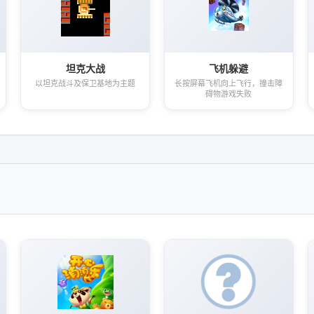
坦克大战
飞机躲避
以坦克战斗及保卫基地为主题
长按屏幕飞机向上飞行，撞击障
碍物游戏失败