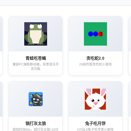
青蛙吃苍蝇
贪吃蛇2.0
兼容PC端和移动端，背景音乐开
JS网页版贪吃蛇小游戏
关功能
锅打灰太狼
兔子吃月饼
游戏时间60s，殴打灰太狼+10分
HTML5兔子吃月饼小游戏