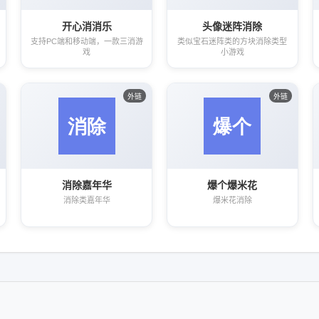
开心消消乐
头像迷阵消除
支持PC端和移动端，一款三消游
类似宝石迷阵类的方块消除类型
戏
小游戏
外链
外链
消除嘉年华
爆个爆米花
消除类嘉年华
爆米花消除