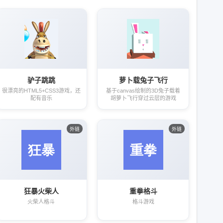
驴子跳跳
萝卜载兔子飞行
很漂亮的HTML5+CSS3游戏，还
基于canvas绘制的3D兔子载着
配有音乐
胡萝卜飞行穿过云层的游戏
外链
外链
狂暴火柴人
重拳格斗
火柴人格斗
格斗游戏