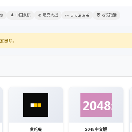
♟️ 中国象棋
🛸 坦克大战
🚇 地铁跑酷
方块
🍬 天天消消乐
我们删除。
贪吃蛇
2048中文版