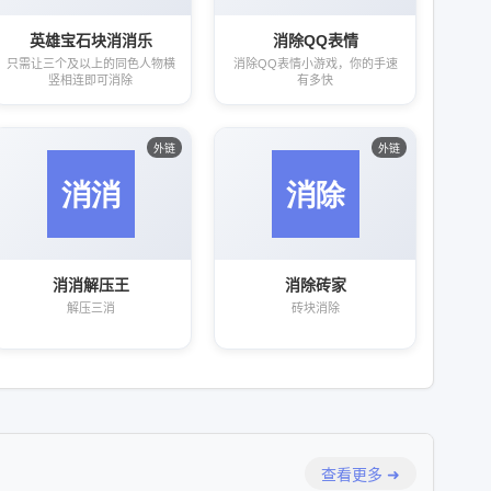
英雄宝石块消消乐
消除QQ表情
只需让三个及以上的同色人物横
消除QQ表情小游戏，你的手速
竖相连即可消除
有多快
外链
外链
消消解压王
消除砖家
解压三消
砖块消除
查看更多 ➜