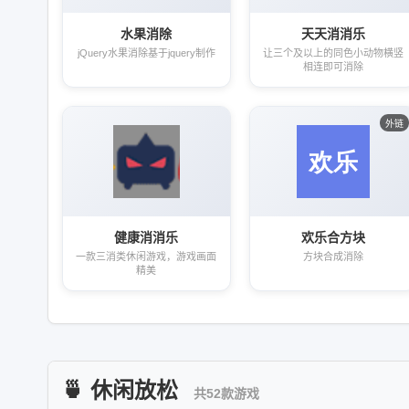
水果消除
天天消消乐
jQuery水果消除基于jquery制作
让三个及以上的同色小动物横竖
相连即可消除
外链
健康消消乐
欢乐合方块
一款三消类休闲游戏，游戏画面
方块合成消除
精美
🍵 休闲放松
共52款游戏