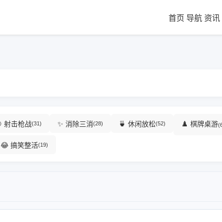
首页
导航
资讯
🎯 射击枪战
✨ 消除三消
🍵 休闲放松
♟️ 棋牌桌游
(31)
(28)
(52)
(
😂 搞笑整活
(19)