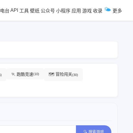
🌤️
API
电台
工具
壁纸
公众号
小程序
应用
游戏
收录
更多
🏃 跑酷竞速
🗺️ 冒险闯关
(10)
6)
(30)
🔍 搜索游戏