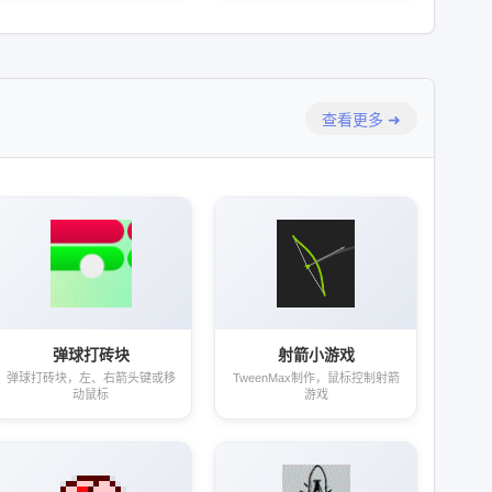
查看更多 ➜
弹球打砖块
射箭小游戏
弹球打砖块，左、右箭头键或移
TweenMax制作，鼠标控制射箭
动鼠标
游戏