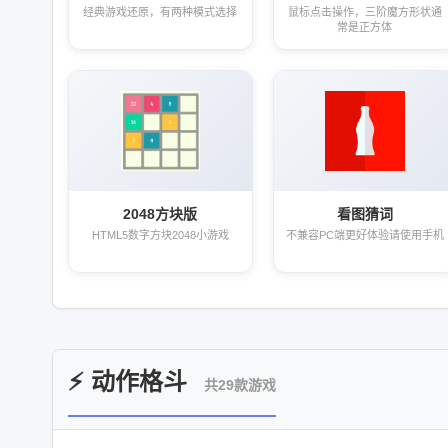
经典游戏还原，有两种模式选择
鼠标点击操作，三阶魔方形状通
常是正方体
2048方块版
看图猜词
HTML5数字方块2048小游戏
不兼容PC端更好体验请使用手机
⚡ 动作格斗
共29款游戏