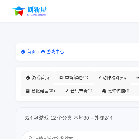
🏠 首页
🎮 游戏中心
»
🏠 游戏首页
🧩 益智解谜
⚡ 动作格斗
(83)
(29)
🏪 模拟经营
🎵 音乐节奏
👻 恐怖惊悚
(31)
(1)
(4)
324 款游戏
12 个分类
本地80 + 外部244