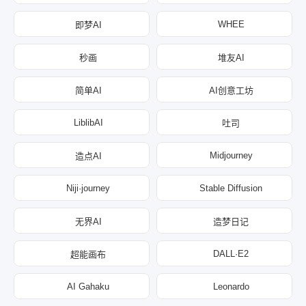
WHEE
即梦AI
秒画
堆友AI
简单AI
AI创意工坊
LiblibAI
吐司
Midjourney
造点AI
Niji·journey
Stable Diffusion
无界AI
造梦日记
DALL·E2
超能画布
AI Gahaku
Leonardo