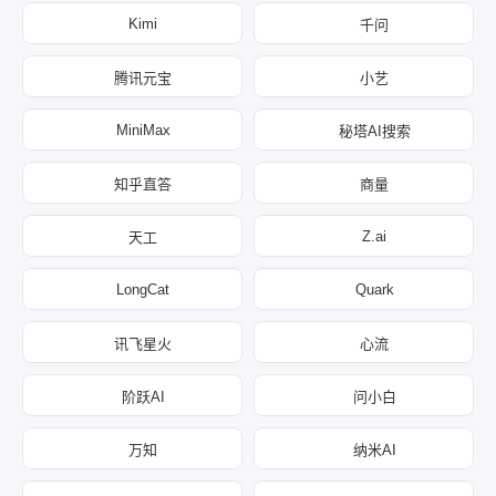
Kimi
千问
腾讯元宝
小艺
MiniMax
秘塔AI搜索
知乎直答
商量
Z.ai
天工
LongCat
Quark
讯飞星火
心流
阶跃AI
问小白
万知
纳米AI