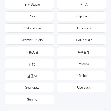
必剪Studio
花生AI
Play
Clipchamp
Audo Studio
Unscreen
Wonder Studio
TME Studio
网易天音
海绵音乐
Mureka
音秘
Mubert
蓝藻AI
Soundraw
Uberduck
Genmo