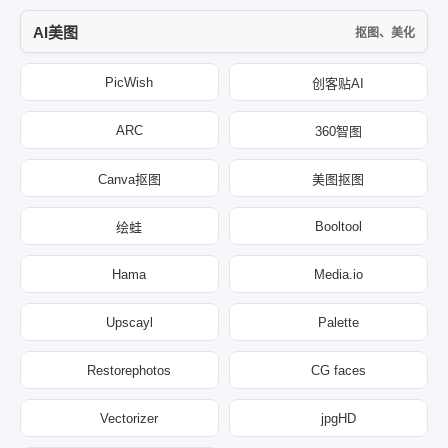
AI美图
抠图、美化
PicWish
创客贴AI
ARC
360智图
Canva抠图
美图抠图
Booltool
绘蛙
Hama
Media.io
Upscayl
Palette
Restorephotos
CG faces
Vectorizer
jpgHD