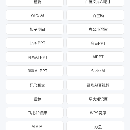
橙篇
百度文库AI助手
WPS AI
百宝箱
扣子空间
办公小浣熊
Live PPT
夸克PPT
AiPPT
可画AI PPT
360 AI PPT
SlidesAI
讯飞智文
录咖AI音视频
语鲸
星火知识库
飞书知识库
WPS灵犀
AIMIAI
妙思