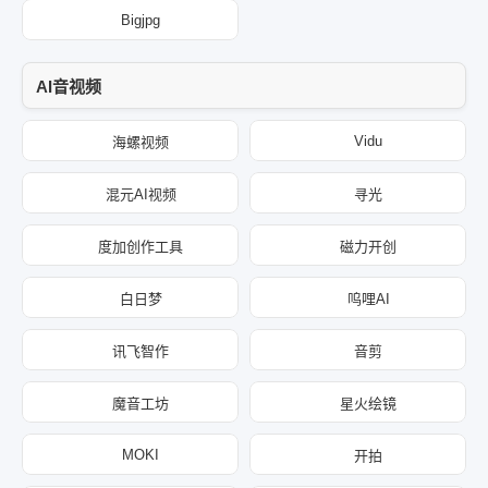
Bigjpg
AI音视频
Vidu
海螺视频
混元AI视频
寻光
度加创作工具
磁力开创
白日梦
呜哩AI
讯飞智作
音剪
魔音工坊
星火绘镜
MOKI
开拍