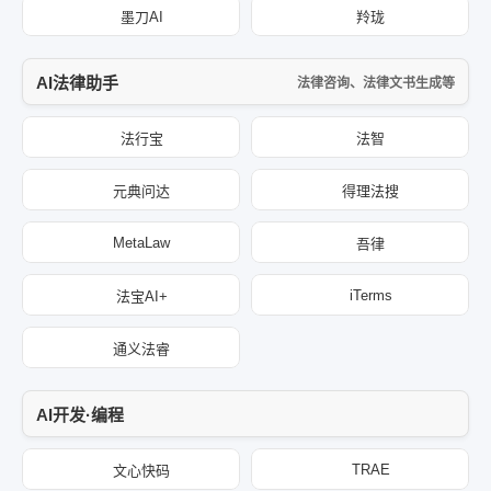
墨刀AI
羚珑
AI法律助手
法律咨询、法律文书生成等
法行宝
法智
元典问达
得理法搜
MetaLaw
吾律
iTerms
法宝AI+
通义法睿
AI开发·编程
TRAE
文心快码