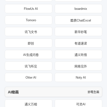
FlowUs AI
boardmix
Tomoro
酷表ChatExcel
讯飞文书
新华妙笔
即创
有道速读
AI生成问卷
通义听悟
讯飞听见
网易见外
Otter AI
Noty AI
AI绘画
妙笔生画
通义万相
可灵AI