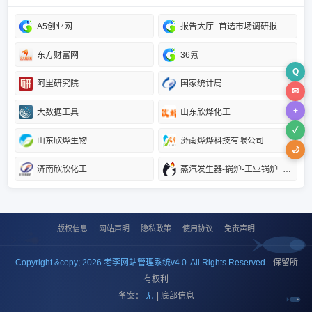
A5创业网
报告大厅_首选市场调研报告门户_专业提供各行业市场调研报告
东方财富网
36氪
Q
阿里研究院
国家统计局
✉
+
大数据工具
山东欣烨化工
✓
山东欣烨生物
济南烨烨科技有限公司
🌙
济南欣欣化工
蒸汽发生器-锅炉-工业锅炉_郑州金柯机电安装工程有限公司官网首页
版权信息
网站声明
隐私政策
使用协议
免责声明
Copyright &copy; 2026 老李网站管理系统v4.0. All Rights Reserved.
. 保留所
有权利
备案：
无
| 底部信息