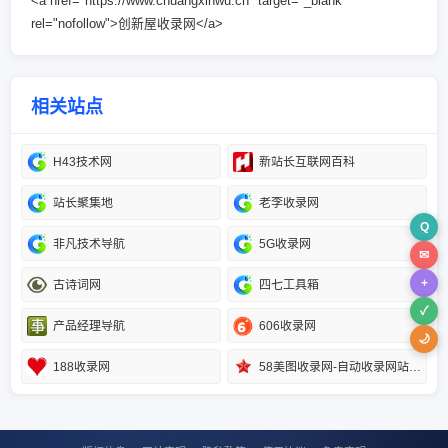
<a href="https://www.chuangxinwu.cn" target="_blank"
rel="nofollow">创新屋收录网</a>
相关站点
H43技术网
新站长互联网百科
站长聚集地
老李收录网
Q
非凡技术导航
5G收录网
✉
+
古诗词网
四七工具箱
✓
产品经理导航
606收录网
🌙
188收录网
58美图收录网-自动收录网站-流量交换-自动链