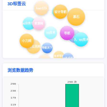
3D标签云
hao123
qq导航
设计导航
滚石
qq业务乐园
资源网
qq技术
导航
网址大全
hao43，qq技术导航
小刀网
爱q生活网
导航天下
技术导航
hao43，H43技术网，在线工具
网址导航
浏览数据趋势