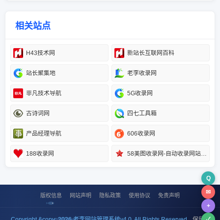
相关站点
H43技术网
新站长互联网百科
站长聚集地
老李收录网
非凡技术导航
5G收录网
古诗词网
四七工具箱
产品经理导航
606收录网
188收录网
58美图收录网-自动收录网站-流量交换-自动链
Q
✉
版权信息
网站声明
隐私政策
使用协议
免责声明
+
Copyright &copy; 2026 老李网站管理系统v4.0. All Rights Reserved.
. 保留所
✓