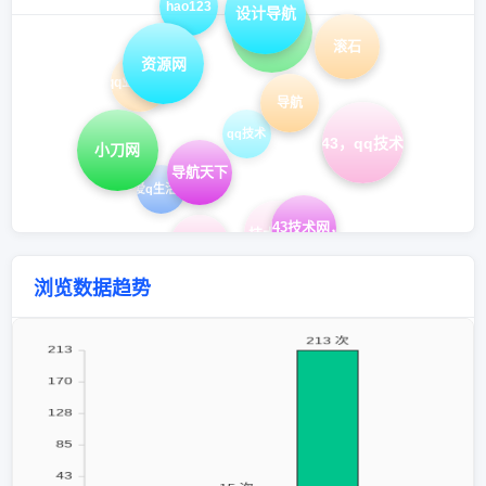
hao123
设计导航
qq导航
滚石
资源网
qq业务乐园
导航
qq技术
hao43，qq技术导航
网址大全
小刀网
导航天下
爱q生活网
hao43，H43技术网，在线工具
技术导航
网址导航
浏览数据趋势