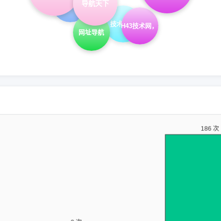
爱q生活网
导航天下
技术导航
hao43，H43技术网，在线工具
网址导航