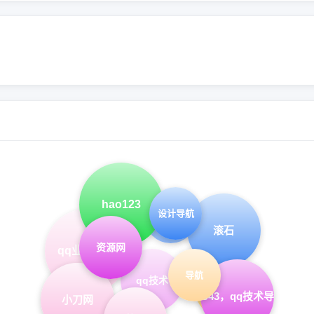
hao123
设计导航
qq导航
滚石
资源网
qq业务乐园
导航
qq技术
网址大全
hao43，qq技术导航
小刀网