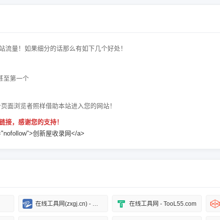
站流量！如果细分的话那么有如下几个好处！
甚至第一个
个页面浏览者照样借助本站进入您的网站！
链接，感谢您的支持！
" rel="nofollow">创新屋收录网</a>
在线工具网(zxgj.cn) - 工作生活好帮手
在线工具网 - TooL55.com