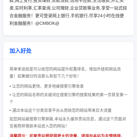
款,网上支付,投资理财,贷款消费,信用卡还款,生活缴费,外汇买
卖,实时利率,汇率查询,公司理财,企业贷款等业务,享受一站式综
合金融服务！更可登录网上银行,手机银行,尽享24小时在线便
利金融服务！@CMBOK@
加入好处
简单来说就是可以给您的网站提升权重排名，增加外链和网站流
量！如果细分的话那么有如下几个好处！
• 让您的网站更快、更多地被搜索引擎收录
• 让您的网站名称的关键词在搜索引擎的搜索结果的第一页甚至第一
个
• 通过本站这个分类目录平台从而给您的网站带来巨大流量
如您网站被搜索引擎屏蔽,本站永久缓存贵站信息，通过这个页面浏
览者照样借助本站进入您的网站！
温馨提示：如果贵站想获得更大的流量，请添加本站为友情链接，