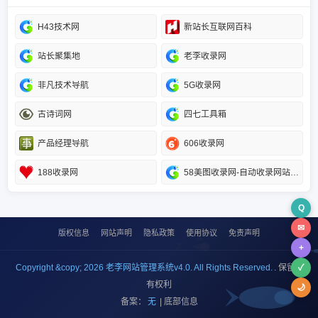
H43技术网
新站长互联网百科
站长聚集地
老李收录网
非凡技术导航
5G收录网
古诗词网
四七工具箱
产品经理导航
606收录网
188收录网
58美图收录网-自动收录网站-流量交换-自动链
Q
✉
版权信息
网站声明
隐私政策
使用协议
免责声明
+
Copyright &copy; 2026 老李网站管理系统v4.0. All Rights Reserved.
. 保留所
✓
有权利
🌙
备案：
无
| 底部信息