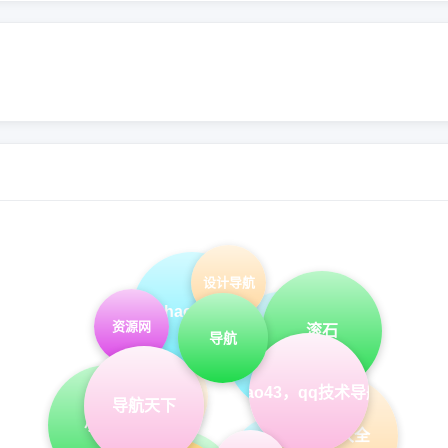
设计导航
hao123
资源网
滚石
导航
qq导航
hao43，qq技术导航
qq业务乐园
导航天下
小刀网
网址大全