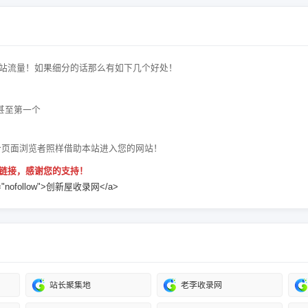
站流量！如果细分的话那么有如下几个好处！
甚至第一个
个页面浏览者照样借助本站进入您的网站！
链接，感谢您的支持！
" rel="nofollow">创新屋收录网</a>
站长聚集地
老李收录网