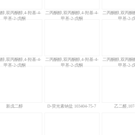
醇,双丙酮醇,4-羟基-4-
二丙酮醇,双丙酮醇,4-羟基-4-
二丙酮醇,双丙酮醇,
甲基-2-戊酮
甲基-2-戊酮
甲基-2-
醇,双丙酮醇,4-羟基-4-
二丙酮醇,双丙酮醇,4-羟基-4-
二丙酮醇,双丙酮醇,
甲基-2-戊酮
甲基-2-戊酮
甲基-2-
新戊二醇
D-荧光素钠盐 103404-75-7
乙二醛,107-